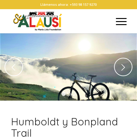
Llámenos ahora: +593 98 157 9270
Posterior
1
2
3
Humboldt y Bonpland
Trail